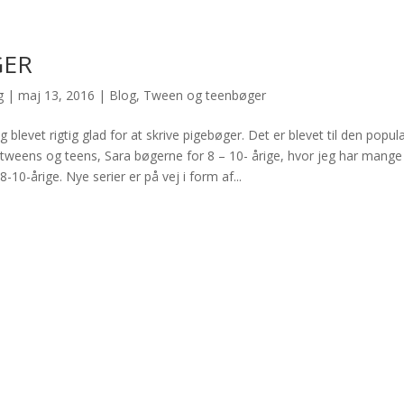
GER
g
|
maj 13, 2016
|
Blog
,
Tween og teenbøger
g blevet rigtig glad for at skrive pigebøger. Det er blevet til den popu
 tweens og teens, Sara bøgerne for 8 – 10- årige, hvor jeg har mange 
8-10-årige. Nye serier er på vej i form af...