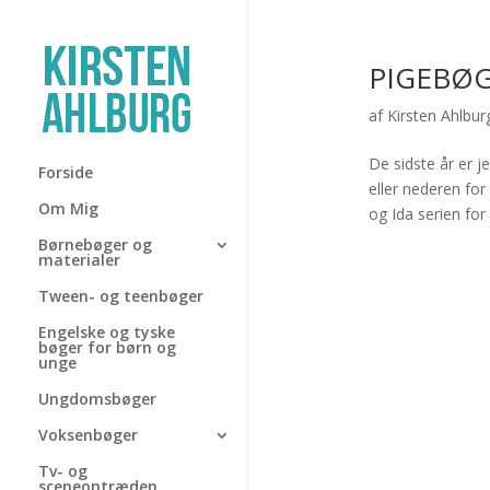
PIGEBØ
af
Kirsten Ahlbur
De sidste år er je
Forside
eller nederen for
Om Mig
og Ida serien for 
Børnebøger og
materialer
Tween- og teenbøger
Engelske og tyske
bøger for børn og
unge
Ungdomsbøger
Voksenbøger
Tv- og
sceneoptræden