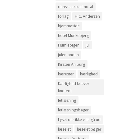
dansk seksualmoral
forlag
H.C. Andersen
hjemmeside
hotel Munkebjerg
Humlepigen
jul
julemanden
Kirsten Ahlburg
kærester
kærlighed
Kærlighed kræver
knofedt
letlæsning
letlæsningsbøger
Lyset der ikke ville gå ud
læselet
læselet bøger
læselet for børn