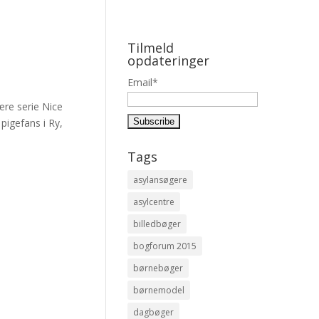
Tilmeld
opdateringer
Email*
lære serie Nice
pigefans i Ry,
Tags
asylansøgere
asylcentre
billedbøger
bogforum 2015
børnebøger
børnemodel
dagbøger