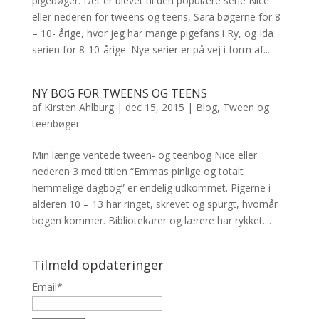
pigebøger. Det er blevet til den populære serie Nice
eller nederen for tweens og teens, Sara bøgerne for 8
– 10- årige, hvor jeg har mange pigefans i Ry, og Ida
serien for 8-10-årige. Nye serier er på vej i form af...
NY BOG FOR TWEENS OG TEENS
af
Kirsten Ahlburg
|
dec 15, 2015
|
Blog
,
Tween og
teenbøger
Min længe ventede tween- og teenbog Nice eller
nederen 3 med titlen “Emmas pinlige og totalt
hemmelige dagbog” er endelig udkommet. Pigerne i
alderen 10 – 13 har ringet, skrevet og spurgt, hvornår
bogen kommer. Bibliotekarer og lærere har rykket....
Tilmeld opdateringer
Email*