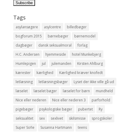
Tags
asylansøgere
asylcentre
billedbøger
bogforum 2015
børnebøger
børnemodel
dagbøger
dansk seksualmoral
forlag
H.C. Andersen
hjemmeside
hotel Munkebjerg
Humlepigen
jul
julemanden
Kirsten Ahlburg
kærester
kærlighed
Kærlighed kræver knofedt
letlæsning
letlæsningsbøger
Lyset der ikke ville gå ud
læselet
læselet bøger
læselet for børn
mundheld
Nice eller nederen
Nice eller nederen 3
parforhold
pigebøger
psykologiske bøger
pubertet
Ry
seksualitet
sex
sexlivet
skilsmisse
sprogskoler
Super Sofie
Susanna Hartmann
teens