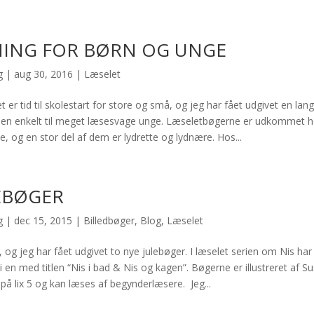
NING FOR BØRN OG UNGE
g
|
aug 30, 2016
|
Læselet
 er tid til skolestart for store og små, og jeg har fået udgivet en lan
g en enkelt til meget læsesvage unge. Læseletbøgerne er udkommet h
e, og en stor del af dem er lydrette og lydnære. Hos...
EBØGER
g
|
dec 15, 2015
|
Billedbøger
,
Blog
,
Læselet
og jeg har fået udgivet to nye julebøger. I læselet serien om Nis har 
i en med titlen “Nis i bad & Nis og kagen”. Bøgerne er illustreret af S
på lix 5 og kan læses af begynderlæsere. Jeg...