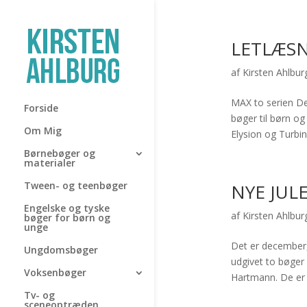
LETLÆS
af
Kirsten Ahlbur
MAX to serien Det
Forside
bøger til børn o
Om Mig
Elysion og Turbin
Børnebøger og
materialer
Tween- og teenbøger
NYE JUL
Engelske og tyske
af
Kirsten Ahlbur
bøger for børn og
unge
Det er december, 
Ungdomsbøger
udgivet to bøger 
Voksenbøger
Hartmann. De er 
Tv- og
sceneoptræden