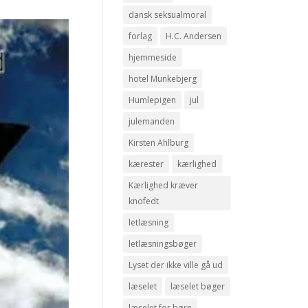
dansk seksualmoral
forlag
H.C. Andersen
hjemmeside
hotel Munkebjerg
Humlepigen
jul
julemanden
Kirsten Ahlburg
kærester
kærlighed
Kærlighed kræver
knofedt
letlæsning
letlæsningsbøger
Lyset der ikke ville gå ud
læselet
læselet bøger
læselet for børn