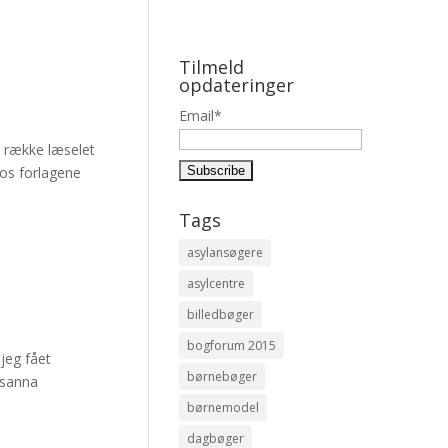
Tilmeld
opdateringer
Email*
g række læselet
os forlagene
Tags
asylansøgere
asylcentre
billedbøger
bogforum 2015
jeg fået
børnebøger
usanna
børnemodel
dagbøger