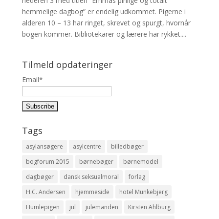
nederen 3 med titlen “Emmas pinlige og totalt
hemmelige dagbog” er endelig udkommet. Pigerne i
alderen 10 – 13 har ringet, skrevet og spurgt, hvornår
bogen kommer. Bibliotekarer og lærere har rykket....
Tilmeld opdateringer
Email*
Tags
asylansøgere
asylcentre
billedbøger
bogforum 2015
børnebøger
børnemodel
dagbøger
dansk seksualmoral
forlag
H.C. Andersen
hjemmeside
hotel Munkebjerg
Humlepigen
jul
julemanden
Kirsten Ahlburg