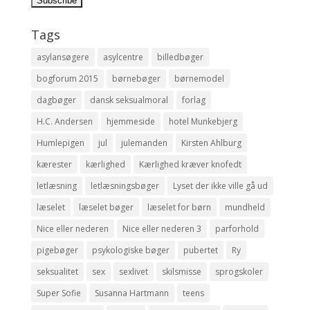
Tags
asylansøgere
asylcentre
billedbøger
bogforum 2015
børnebøger
børnemodel
dagbøger
dansk seksualmoral
forlag
H.C. Andersen
hjemmeside
hotel Munkebjerg
Humlepigen
jul
julemanden
Kirsten Ahlburg
kærester
kærlighed
Kærlighed kræver knofedt
letlæsning
letlæsningsbøger
Lyset der ikke ville gå ud
læselet
læselet bøger
læselet for børn
mundheld
Nice eller nederen
Nice eller nederen 3
parforhold
pigebøger
psykologiske bøger
pubertet
Ry
seksualitet
sex
sexlivet
skilsmisse
sprogskoler
Super Sofie
Susanna Hartmann
teens